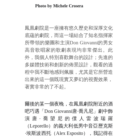
Photo by Michele Crosera
鳳凰劇院是一座擁有悠久歷史和深厚文化
底蘊的劇院，而這一場結合了知名指揮家
所帶領的樂團和主演Don Giovanni的男女
高音歌唱家的歌劇表現均非常傑出。此
外，我個人特別喜歡舞台的設計；先進的
多媒體技術和創新的佈景設計，觀看的過
程中我不斷地感到佩服，尤其是它所營造
出來的這一個既現實又夢幻的視覺效果，
著實非常的了不起。
爾後的某一個夜晚，在鳳凰劇院附近的酒
吧巧遇「Don Giovanni唐·喬凡尼」劇中飾
演唐·喬望尼的僕人雷波瑞羅
（Leporello）的義大利低男中音亞歷克斯
·埃斯波西托（Alex Esposito），我記得在