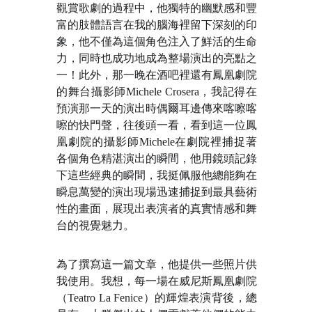
觀賞歌劇的過程中，他獨特的幽默感和豐
富的肢體語言在我的腦海裡留下深刻的印
象，他不僅為這個角色注入了鮮活的生命
力，同時也成功地成為整場演出的亮點之
一！此外，那一晚在酒吧裡還有鳳凰劇院
的舞台攝影師Michele Crosera，我記得在
預演那一天的演出時偶爾耳邊傳來喀嚓喀
嚓的快門聲，往後頭一看，看到這一位鳳
凰劇院的攝影師Michele在劇院裡捕捉著
各個角色精湛演出的瞬間，他用鏡頭記錄
下這些經典的瞬間，我挺佩服他總能夠在
瞬息萬變的演出現場迅速捕捉到最具藝術
性的畫面，展現出表演者的真實情感和舞
台的視覺魅力。
為了撰寫這一篇文章，他提供一些照片供
我使用。我想，每一場在威尼斯鳳凰劇院
（Teatro La Fenice）的輝煌表演背後，總