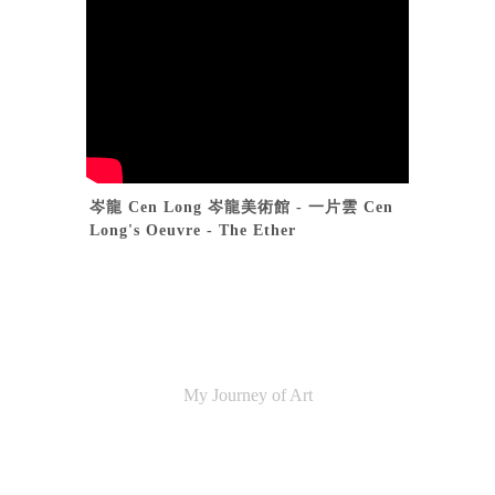
岑龍 Cen Long 岑龍美術館 - 一片雲 Cen 
Long's Oeuvre - The Ether
My Journey of Art