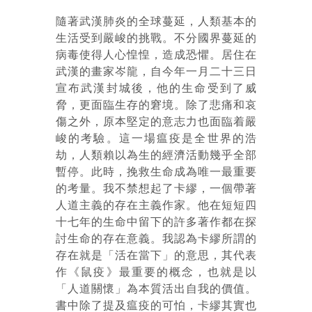
隨著武漢肺炎的全球蔓延，人類基本的
生活受到嚴峻的挑戰。不分國界蔓延的
病毒使得人心惶惶，造成恐懼。居住在
武漢的畫家岑龍，自今年一月二十三日
宣布武漢封城後，他的生命受到了威
脅，更面臨生存的窘境。除了悲痛和哀
傷之外，原本堅定的意志力也面臨着嚴
峻的考驗。這一場瘟疫是全世界的浩
劫，人類賴以為生的經濟活動幾乎全部
暫停。此時，挽救生命成為唯一最重要
的考量。我不禁想起了卡繆，一個帶著
人道主義的存在主義作家。他在短短四
十七年的生命中留下的許多著作都在探
討生命的存在意義。我認為卡繆所謂的
存在就是「活在當下」的意思，其代表
作《鼠疫》最重要的概念，也就是以
「人道關懷」為本質活出自我的價值。
書中除了提及瘟疫的可怕，卡繆其實也