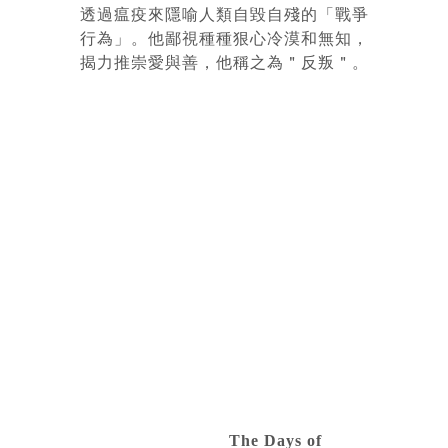
透過瘟疫來隱喻人類自毀自殘的「戰爭
行為」。他鄙視種種狠心冷漠和無知，
揭力推崇愛與善，他稱之為＂反叛＂。
The Days of 