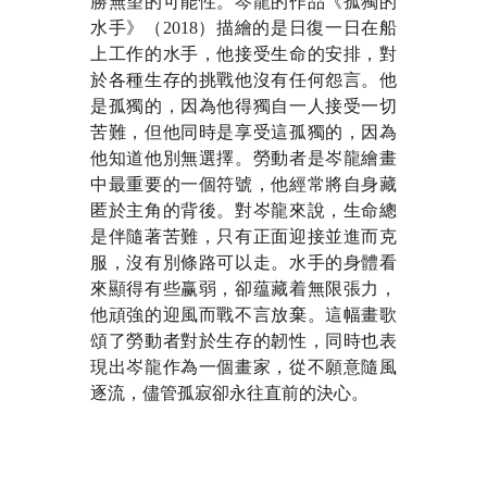
勝無望的可能性。岑龍的作品《孤獨的
水手》（2018）描繪的是日復一日在船
上工作的水手，他接受生命的安排，對
於各種生存的挑戰他沒有任何怨言。他
是孤獨的，因為他得獨自一人接受一切
苦難，但他同時是享受這孤獨的，因為
他知道他別無選擇。勞動者是岑龍繪畫
中最重要的一個符號，他經常將自身藏
匿於主角的背後。對岑龍來說，生命總
是伴隨著苦難，只有正面迎接並進而克
服，沒有別條路可以走。水手的身體看
來顯得有些赢弱，卻蕴藏着無限張力，
他頑強的迎風而戰不言放棄。這幅畫歌
頌了勞動者對於生存的韌性，同時也表
現出岑龍作為一個畫家，從不願意隨風
逐流，儘管孤寂卻永往直前的決心。