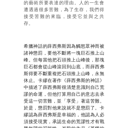
的藝術所要表達的理由。人的一生會
遭遇過很多苦難，為了生存，我們得
接受苦難的來臨，接受它並與之共
存。
希臘神話的薛西弗斯因為觸怒眾神而被
諸神懲罰，要他不斷將一塊巨石推上山
峰。但每當他把石頭推上山峰後，那塊
巨石都會從山峰滾回到山底，而薛西弗
斯得要不斷重複把石頭推上山峰，永無
休止。卡繆在著作《薛西弗斯的神話》
中描述了薛西弗斯很清楚意識到自己荒
謬的命運，但他打算用自己的意志去承
受這一切苦難，並「享受」著這苦難。
於是，懲罰對他來說就不是懲罰了。卡
繆認為薛西弗斯是幸福的，他認為人必
須接受現實，承認生命的荒謬性才有戰